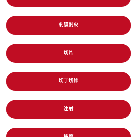
剝膜剝皮
切片
切丁切條
注射
按摩