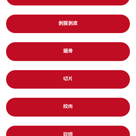
剝膜剝皮
鋸骨
切片
絞肉
砍排