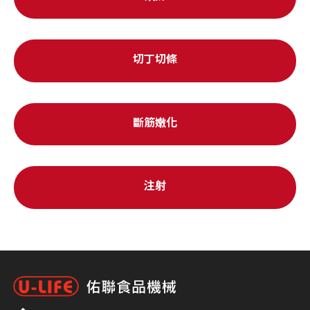
切丁切條
斷筋嫩化
注射