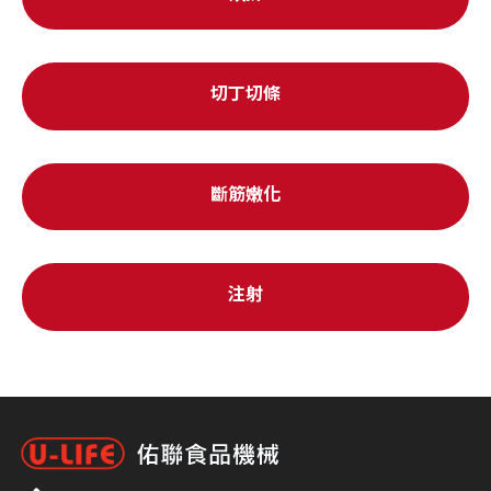
切丁切條
斷筋嫩化
注射