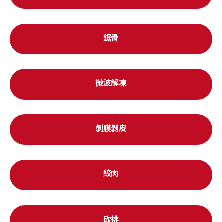
鋸骨
微波解凍
剝膜剝皮
絞肉
砍排