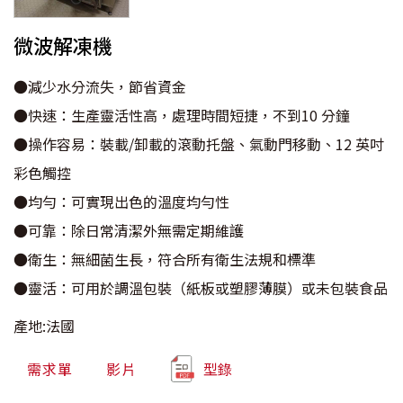
微波解凍機
●減少水分流失，節省資金
●快速：生產靈活性高，處理時間短捷，不到10 分鐘
●操作容易：裝載/卸載的滾動托盤、氣動門移動、12 英吋
彩色觸控
●均勻：可實現出色的溫度均勻性
●可靠：除日常清潔外無需定期維護
●衛生：無細菌生長，符合所有衛生法規和標準
●靈活：可用於調溫包裝（紙板或塑膠薄膜）或未包裝食品
產地:法國
需求單
影片
型錄